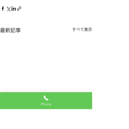
すべて表示
最新記事
Phone
8月の夏季休診
めまい、難聴、
どで受診される